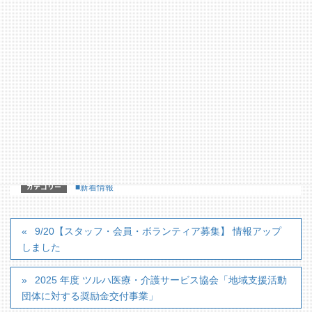
【9/27】「“ソーシャルビジネス”なにそれ？セミナ
ー」
【10/15・10/29・11/12・12/3】市民活動に役立つ学
びの４レンチャン
【9/30】”やってみたい！”を応援するまちへ 「ええ
やん！ワカモン やるやん！ワカモン」
カテゴリー
■新着情報
9/20【スタッフ・会員・ボランティア募集】 情報アップ
しました
2025 年度 ツルハ医療・介護サービス協会「地域支援活動
団体に対する奨励金交付事業」