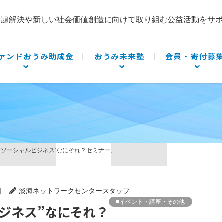
課題解決や新しい社会価値創造に向けて取り組む公益活動をサ
ァンドおうみ助成金
おうみ未来塾
会員・寄付募
】「“ソーシャルビジネス”なにそれ？セミナー」
日
淡海ネットワークセンタースタッフ
■イベント・講座・その他