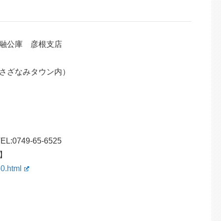
融公庫 彦根支店
さざなみタウン内）
749-65-6525
】
0.html