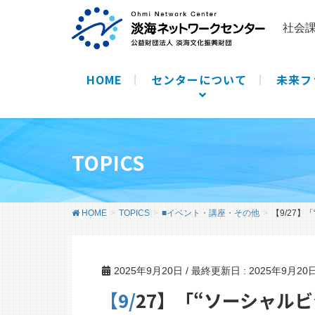
社会
HOME
センターについて
未来フ
TOPICS
HOME
TOPICS
■イベント・講座・その他
【9/27
2025年9月20日
/ 最終更新日 :
2025年9月20
【9/27】「“ソーシャルビジネス”なにそれ？