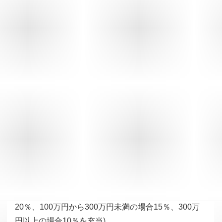
お名前の公表
*
可
不可
メールマガジンの配信
*
希望する
希望しない
※寄付金額の一部は、助成事業の公募・選考・採択団
体の伴走支援等の費用のため、当財団運営費へ充当さ
せていただきます。(寄付金額100万円未満の場合
20％、100万円から300万円未満の場合15％、300万
円以上の場合10％を充当)