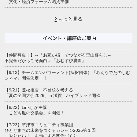
文化・経済フォーラム滋賀主催
もっと見る
イベント・講座のご案内
【仲間募集！】～「お互い様」でつながる里山暮らし～
不完全だからこそ面白い「おむすび農園」
【9/13】チームエンパワーメント(採択団体）『みんなでたのしむ
シネマ』開催決定！！
【9/21】登校拒否・不登校を考える
「夏の全国大会2026」in 滋賀 ハイブリッド開催
【8/22】Linkしが主催
「こども服の交換会」を開催！
【7/23】草津市コミュニティ事業団
ひととまちの未来をつくるカレッジ2026第１回
「やりたい！」を形にする関係づくり