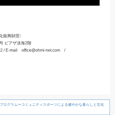
文化振興財団〉
0号 ピアザ淡海2階
/ E-mail office@ohmi-net.com /
進助成プログラム〜コミュニティスポーツによる健やかな暮らしと文化