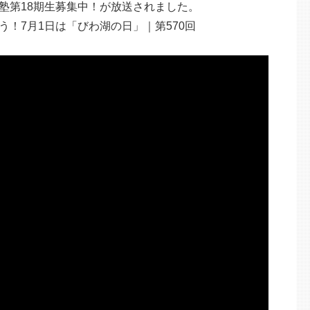
来塾第18期生募集中！が放送されました。
！7月1日は「びわ湖の日」｜第570回