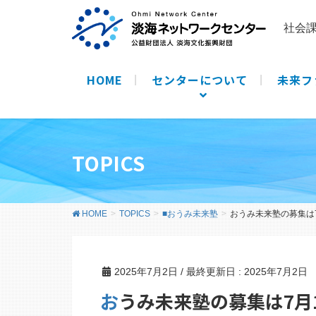
社会
HOME
センターについて
未来フ
TOPICS
HOME
TOPICS
■おうみ未来塾
おうみ未来塾の募集は
2025年7月2日
/ 最終更新日 :
2025年7月2日
おうみ未来塾の募集は7月