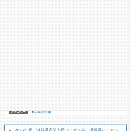
【応募締切】
8月24日
【問合せ・申込み先】
公益財団法人住友生命健康財団 事務局 mail：
sports@am.sumitomolife.co.jp TEL：03 ‑ 5925 ‑ 8660
【詳細はこちらのホームページからどうぞ】
https://skzaidan.or.jp/
【詳細パンフレット】
カテゴリー
■助成金情報
2025年度 滋賀県産業支援プラザ主催 滋賀県ローカル