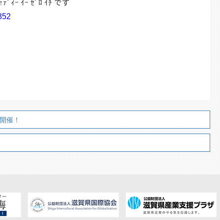
 ｲﾁ です
352
ン開催！