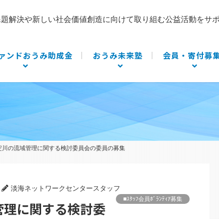
課題解決や新しい社会価値創造に向けて取り組む公益活動をサ
ァンドおうみ助成金
おうみ未来塾
会員・寄付募
湖淀川の流域管理に関する検討委員会の委員の募集
淡海ネットワークセンタースタッフ
■ｽﾀｯﾌ会員ﾎﾞﾗﾝﾃｨｱ募集