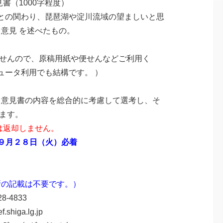
（1000字程度）
わり、琵琶湖や淀川流域の望ましいと思
見 を述べたもの。
んので、原稿用紙や便せんなどご利用く
タ利用でも結構です。 ）
見書の内容を総合的に考慮して選考し、そ
ます。
は返却しません。
）９月２８日（火）必着
住所の記載は不要です。）
833
a.lg.jp