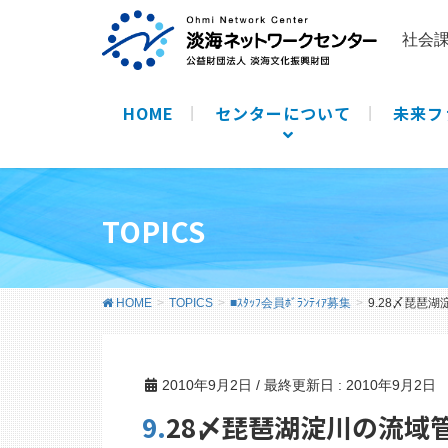
社会
HOME
センターについて
未来フ
TOPICS
HOME
TOPICS
■ｽﾀｯﾌ会員ﾎﾞﾗﾝﾃｨｱ募集
9.28〆琵琶
2010年9月2日
/ 最終更新日 :
2010年9月2日
9.28〆琵琶湖淀川の流域管理に関する検討委