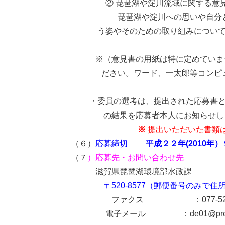
② 琵琶湖や淀川流域に関する意見書
琵琶湖や淀川への思いや自分との関
う姿やそのための取り組みについて意
※（意見書の用紙は特に定めていませ
ださい。ワード、一太郎等コンピュー
・委員の選考は、提出された応募書と意
の結果を応募者本人にお知らせし
※
提出いただいた書類
（６）
応募締切 平
成２２年(2010年
（７
）応募先・お問い合わせ先
滋賀県琵琶湖環境部水政課
〒520-8577（郵便番号のみで
ファクス ：077-528-4
電子メール ：de01@pref.shig