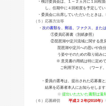
・検討委員会は、１～２ヵ月に１回程度の
し、任期中に４回程度を予定してい 
・委員会に出席していただいたときは、
（５）応募方法等
・
次の書類を、郵送、ファクス、また
①委員応募書（別紙参照）
②琵琶湖や淀川流域に関する意見書（
琵琶湖や淀川への思いや自分との関
う姿やそのための取り組みについ
※ 意見書の用紙は特に定めていま
ご利用下さい。 （ワード、一太郎
・委員の選考は、提出された応募書と意
結果を応募者本人にお知らせします
※
提出いただいた書類は返
（６）応募締切
平成２２年(2010年