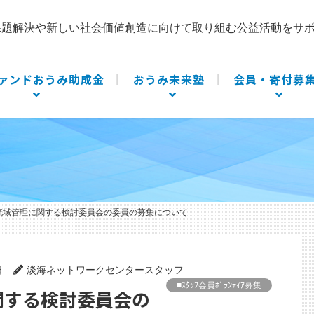
課題解決や新しい社会価値創造に向けて取り組む公益活動をサ
ァンドおうみ助成金
おうみ未来塾
会員・寄付募
流域管理に関する検討委員会の委員の募集について
日
淡海ネットワークセンタースタッフ
■ｽﾀｯﾌ会員ﾎﾞﾗﾝﾃｨｱ募集