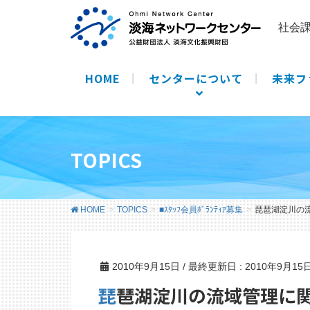
社会
HOME
センターについて
未来フ
TOPICS
HOME
TOPICS
■ｽﾀｯﾌ会員ﾎﾞﾗﾝﾃｨｱ募集
琵琶湖淀川の
2010年9月15日
/ 最終更新日 :
2010年9月15
琵琶湖淀川の流域管理に関する検討委員会の