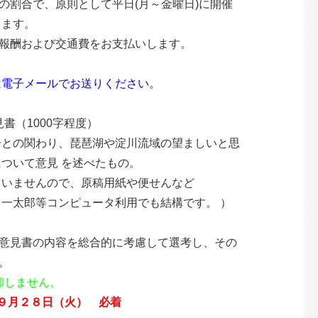
割合で、原則として平日(月～金曜日)に開催
ます。
報酬および交通費をお支払いします。
は電子メールでお送りください。
1000字程度）
わり、琵琶湖や淀川流域の望ましいと思
て意見 を述べたもの。
せんので、原稿用紙や便せんなど
等コンピュータ利用でも結構です。 ）
見書の内容を総合的に考慮して選考し、その
。
却しません。
）９月２８日（火） 必着