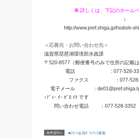
※
詳しくは、下記のホーム
↓
http://www.pref.shiga.jp/hodo/e-shinb
＜応募先・お問い合わせ先＞
滋賀県琵琶湖環境部水政課
〒520-8577（郵便番号のみで住所の記
電話 : 077-528-335
ファクス ：077-528-48
電子メール ：de01@pref.shiga.lg.
↑ﾃﾞｨｰ ｲｰ ｾﾞﾛ ｲﾁ です
問い合わせ電話 ：077-528-335
カテゴリー
■ｽﾀｯﾌ会員ﾎﾞﾗﾝﾃｨｱ募集