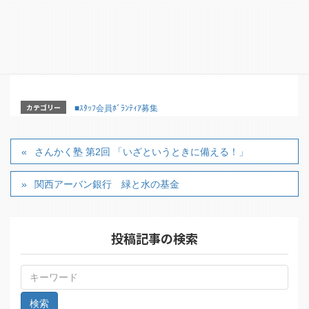
【主 催】山女原棚田ボランティア委員会
【詳細はこちらのホームページからどうぞ】
http://www.pref.shiga.lg.jp/g/noson/tanada/activity2017/
20180312.html
カテゴリー
■ｽﾀｯﾌ会員ﾎﾞﾗﾝﾃｨｱ募集
さんかく塾 第2回 「いざというときに備える！」
関西アーバン銀行 緑と水の基金
投稿記事の検索