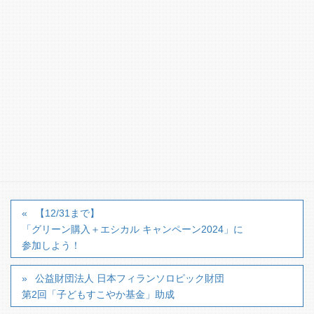
【お問合せ】
大津市市民活動センター（NPO法人HCCグルー
プ）
TEL：077-527-8661
Email：moveinfo★movementotsu.com (★を@にご
変更ください)
カテゴリー
■イベント・講座・その他
【12/31まで】
「グリーン購入＋エシカル キャンペーン2024」に
参加しよう！
公益財団法人 日本フィランソロピック財団
第2回「子どもすこやか基金」助成