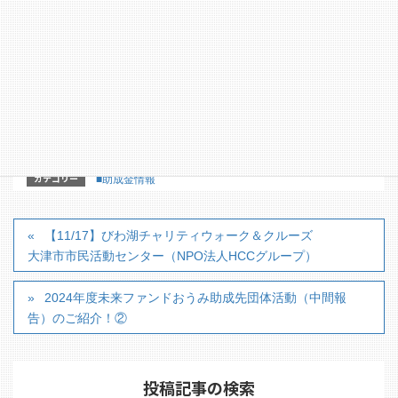
公益財団法人 日本フィランソロピック財団 代表メー
ル info@np-foundation.or.jp
【詳細はこちらのホームページからどうぞ】
https://np-foundation.or.jp/
※詳細はHPを必ずご確認ください※
カテゴリー
■助成金情報
【11/17】びわ湖チャリティウォーク＆クルーズ
大津市市民活動センター（NPO法人HCCグループ）
2024年度未来ファンドおうみ助成先団体活動（中間報
告）のご紹介！②
投稿記事の検索