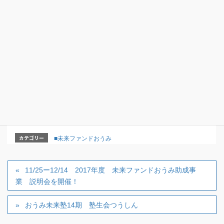
【お問い合わせ・申込先】
淡海ネットワークセンター（（公財）淡海文化振興財
団）
〒５２０－０８０１大津市におの浜１－１－２０ピア
ザ淡海２Ｆ（担当：北村、澤）
TEL：077-524-8440、FAX：077-524-8442
URL：https://ohmi-net.com/web_2020
E-mail：office@ohmi-net.com
カテゴリー
■未来ファンドおうみ
11/25ー12/14 2017年度 未来ファンドおうみ助成事
業 説明会を開催！
おうみ未来塾14期 塾生会つうしん