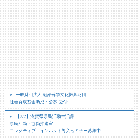
愛知県大府市横根町新江62番地の1（平日9：00～
17：00）
TEL：0562-45-2731 FAX：0562-45-2732
メールアドレス：prize@sugi-zaidan.jp
【詳細はこちらのホームページからどうぞ】
https://sugi-zaidan.jp/smf/reward-new/
カテゴリー
■助成金情報
一般財団法人 冠婚葬祭文化振興財団
社会貢献基金助成・公募 受付中
【2/2】滋賀県県民活動生活課
県民活動・協働推進室
コレクティブ・インパクト導入セミナー募集中！