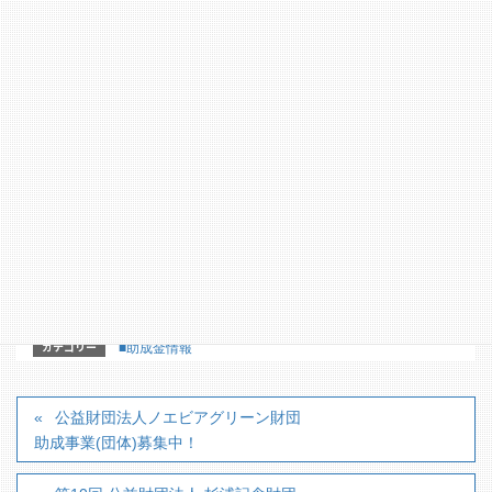
【問合せ・申込み先】
一般財団法人 冠婚葬祭文化振興財団
社会貢献基金助成 運営事務局
〒105－0003
東京都港区西新橋1-18-12 COMS虎ノ門6階
電話：03-6273-3930
【詳細はこちらのホームページからどうぞ】
http://www.ceremony-
culture.jp/social/service/fund/content01/
カテゴリー
■助成金情報
公益財団法人ノエビアグリーン財団
助成事業(団体)募集中！