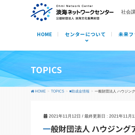
社会
HOME
センターについて
未来フ
TOPICS
HOME
TOPICS
■助成金情報
一般財団法人 ハウジン
2021年11月12日
/ 最終更新日 :
2021年11月
一般財団法人 ハウジン