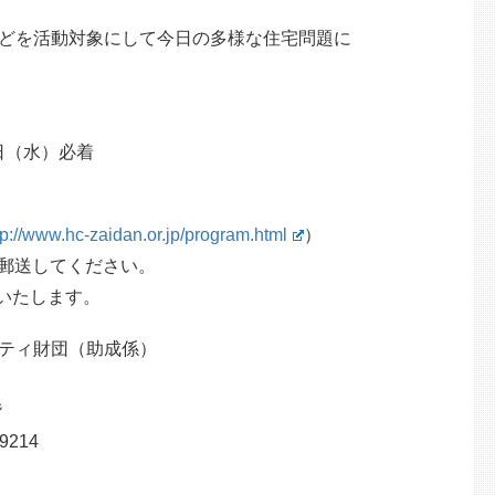
を活動対象にして今日の多様な住宅問題に
2日（水）必着
tp://www.hc-zaidan.or.jp/program.html
）
で郵送してください。
りいたします。
ティ財団（助成係）
階
9214