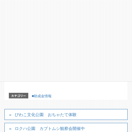
う事業であること
３．営利を目的としない事業であること
【応募締切】8月31日（金） ※当日消印有効
【問合せ・申込み先】
公益財団法人公益推進協会 For Children基金 事務担当
高野
TEL 03-5425-4201 FAX 03-5405-1814
E-mail：info＠kosuikyo.com
【詳細はこちらのホームページからどうぞ】
http://kosuikyo.com/
カテゴリー
■助成金情報
びわこ文化公園 おちゃたて体験
ロクハ公園 カブトムシ観察会開催中