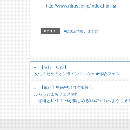
http://www.ntrust.or.jp/index.html
カテゴリー
■助成金情報
、
未分類
【6/17・6/25】
女性のためのオンラインマルシェ★体験フェス
【6/24】甲南中部自治振興会
ふらっとまちフェスmini
～珈琲とﾎﾞｰﾄﾞｹﾞｰﾑが楽しめるｺﾐｭﾆﾃｨｶﾌｪへようこそ