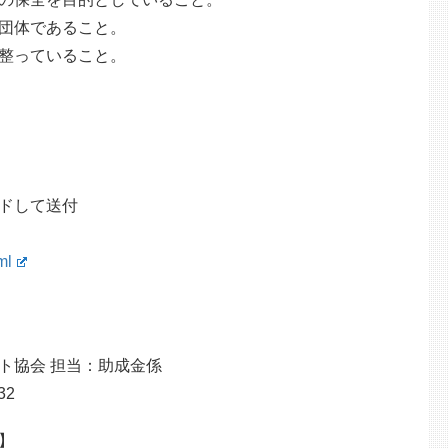
団体であること。
整っていること。
ドして送付
ml
ト協会 担当：助成金係
32
】