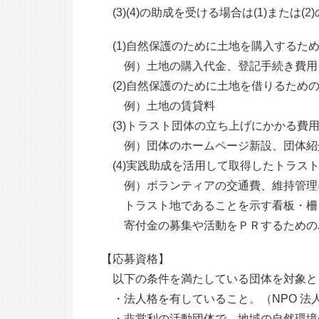
(3)(4)の助成を受ける場合は(1)または
(1)自然保護のために土地を購入するた
例）土地の購入代金、登記手続き費用
(2)自然保護のために土地を借りるため
例）土地の賃貸料
(3)トラスト団体の立ち上げにかかる費
例）団体のホームページ新設、団体紹
(4)実践助成を活用して取得したトラス
例）ボランティアの交通費、維持管理
トラスト地であることを示す看板・柵
寄付金の募集や活動をＰＲするための
【応募資格】
以下の条件を満たしている団体を対象と
・法人格を有していること。（NPO 法
・非営利の活動団体で、地域の自然環境