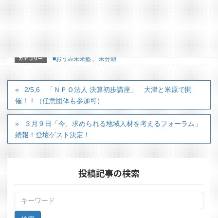
URL：https://ohmi-net.com/web_2020
E-mail：office@ohmi-net.com
カテゴリー
■おうみ未来塾
、
未分類
2/5,6 「ＮＰＯ法人 決算初歩講座」 大津と米原で開
催！！（任意団体も参加可）
３月９日「今、求められる地域人材を考えるフォーラム」
続報！登壇ゲスト決定！
投稿記事の検索