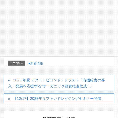
2026 年度「カゴメみらいやさい財団助成」
2025 年度 (第 3 期) 京都府共同募金会「赤い羽根 青少
年育成等事業助成」
2026 年度 アクト・ビヨンド・トラスト「有機給食の
導入・発展を応援する“オーガニック給食推進助成” 」
カテゴリー
■新着情報
2026 年度 アクト・ビヨンド・トラスト「有機給食の導
入・発展を応援する“オーガニック給食推進助成” 」
【12/17】2025年度ファンドレイジングセミナー開催！