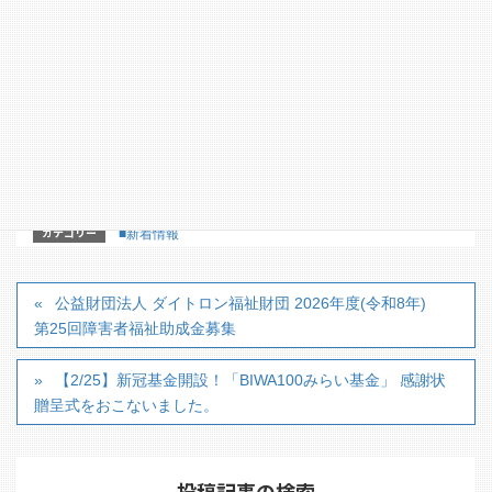
「セーブ・ザ・チルドレン まなび・体験ファンド」
第4回
公益財団法人 ダイトロン福祉財団 2026年度(令和8年)
第25回障害者福祉助成金募集
カテゴリー
■新着情報
公益財団法人 ダイトロン福祉財団 2026年度(令和8年)
第25回障害者福祉助成金募集
【2/25】新冠基金開設！「BIWA100みらい基金」 感謝状
贈呈式をおこないました。
投稿記事の検索