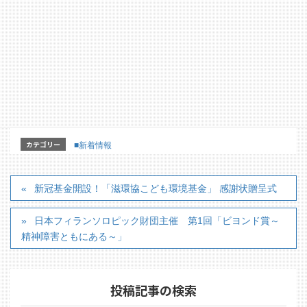
ンターからのお知らせ】情報ア
ップしました
新冠基金開設！「滋環協こども環境基金」 感謝状贈呈
式
カテゴリー
■新着情報
新冠基金開設！「滋環協こども環境基金」 感謝状贈呈式
日本フィランソロピック財団主催 第1回「ビヨンド賞～
精神障害ともにある～」
投稿記事の検索