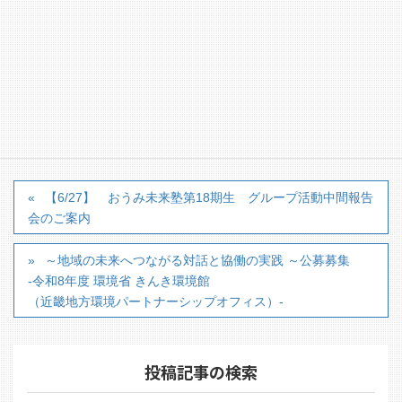
・6/27 おうみ未来塾第18期生 グループ活動中間報
告会のご案内
カテゴリー
■新着情報
【6/27】 おうみ未来塾第18期生 グループ活動中間報告
会のご案内
～地域の未来へつながる対話と協働の実践 ～公募募集
-令和8年度 環境省 きんき環境館
（近畿地方環境パートナーシップオフィス）-
投稿記事の検索