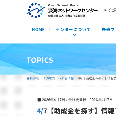
社会
HOME
センターについて
未来フ
TOPICS
HOME
TOPICS
■新着情報
4/7【助成金を探す】情報
2026年4月7日
/ 最終更新日 :
2026年4月7日
4/7【助成金を探す】情