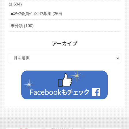
(1,694)
■ｽﾀｯﾌ会員ﾎﾞﾗﾝﾃｨｱ募集 (269)
未分類 (100)
アーカイブ