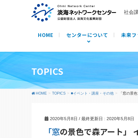
社会
HOME
センターについて
未来フ
TOPICS
HOME
TOPICS
■イベント・講座・その他
「窓の景色
2020年5月8日
/ 最終更新日 :
2020年5月8日
「窓の景色で森アート」 インスタグラムフォ