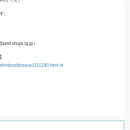
す。
ref.shiga.lg.jp）
】
e-shinbun/bosyuu/311190.html