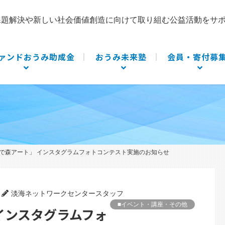
課題解決や新しい社会価値創造に向けて取り組む公益活動をサ
ァンドおうみ助成金
おうみ未来塾
会員・寄付募
で森アート」 インスタグラムフォトコンテスト実施のお知らせ
淡海ネットワークセンタースタッフ
■イベント・講座・その他