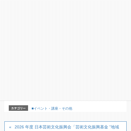
【参加費】無料
【定員】100名
【申込締切】11月5日
【問合せ・申込み】社会福祉法人滋賀県社会福祉協議
会 地域福祉課 TEL:077-567-3924
【詳細パンフレット】
カテゴリー
■イベント・講座・その他
2026 年度 日本芸術文化振興会「芸術文化振興基金 ”地域