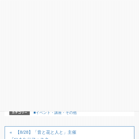
〒526－0037
滋賀県長浜市高田町10-1（長浜商工会議所内）
TEL 0749-63-2400 FAX 0749-62-3980
E-MAIL info@nagahama-jc.jp
【詳細パンフレット】​
カテゴリー
■イベント・講座・その他
【8/28】「音と花と人と」主催