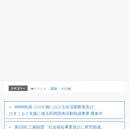
https://www.shigashakyo.jp/general/20211223-2594/
【詳細パンフレット】
カテゴリー
■イベント・講座・その他
WAM助成 コロナ禍における生活困窮者及び
ひきこもり支援に係る民間団体活動助成事業 募集中
第53回 三菱財団「社会福祉事業並びに研究助成」