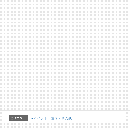
〒525-0066 草津市矢橋町字帰帆2108 淡海環境プラ
ザ2F
TEL：077-569-5301 FAX：077-569-5304
【詳細はこちらのホームページからどうぞ】
ohmi.or.jp/news
【詳細パンフレット】
カテゴリー
■イベント・講座・その他