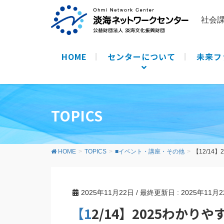
社会
HOME
センターについて
未来フ
TOPICS
HOME
TOPICS
■イベント・講座・その他
【12/1
2025年11月22日
/ 最終更新日 :
2025年11月
【12/14】2025わかりやすい！！県民のため