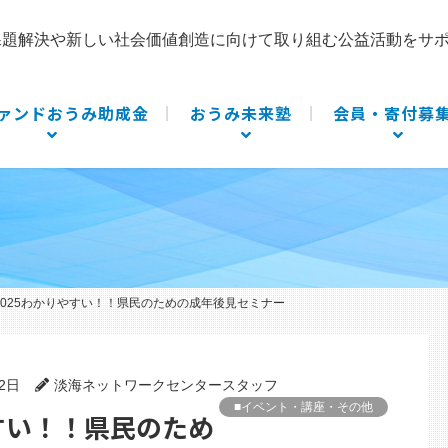
課題解決や新しい社会価値創造に向けて取り組む公益活動をサ
ァンドおうみ助成金
おうみ未来塾
会員・寄付募
4】2025わかりやすい！！県民のための成年後見セミナー
22日
淡海ネットワークセンタースタッフ
■イベント・講座・その他