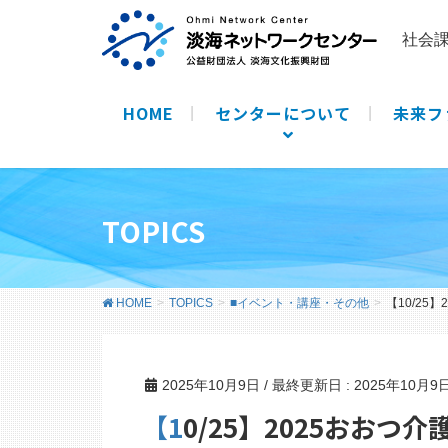
社会
HOME
センターについて
未来フ
TOPICS
HOME
TOPICS
■イベント・講座・その他
【10/25
2025年10月9日
/ 最終更新日 :
2025年10月9
【10/25】2025おおつ