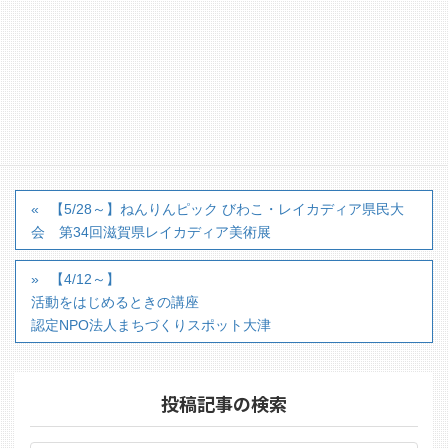
※詳細はHPを必ずご確認ください※
カテゴリー
■イベント・講座・その他
【5/28～】ねんりんピック びわこ・レイカディア県民大
会 第34回滋賀県レイカディア美術展
【4/12～】
活動をはじめるときの講座
認定NPO法人まちづくりスポット大津
投稿記事の検索