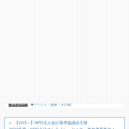
【問合せ先】認定特定非営利活動法人 しがNPOセン
ター
電話：0748-34-3033
【詳細パンフレット】
カテゴリー
■イベント・講座・その他
【10/3～】NPO法人会計基準協議会主催