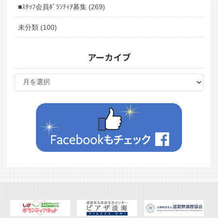
■ｽﾀｯﾌ会員ﾎﾞﾗﾝﾃｨｱ募集 (269)
未分類 (100)
アーカイブ