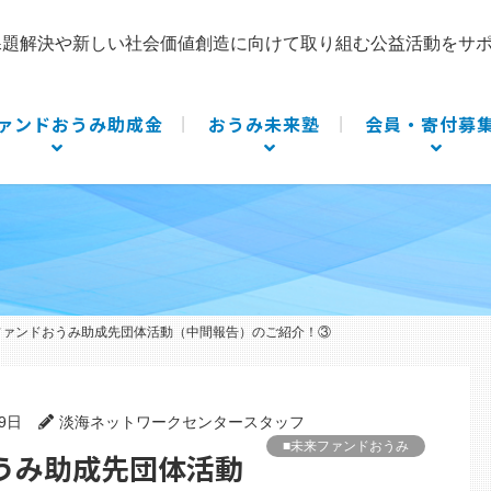
課題解決や新しい社会価値創造に向けて取り組む公益活動をサ
ァンドおうみ助成金
おうみ未来塾
会員・寄付募
来ファンドおうみ助成先団体活動（中間報告）のご紹介！③
29日
淡海ネットワークセンタースタッフ
■未来ファンドおうみ