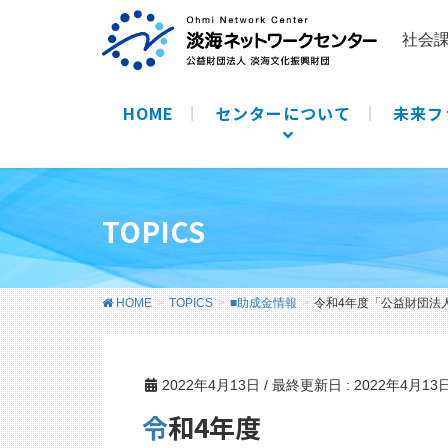
社会
HOME
センターについて
未来フ
TOPICS
HOME
TOPICS
■助成金情報
令和4年度「公益財団法
2022年4月13日
/ 最終更新日 :
2022年4月13
令和4年度