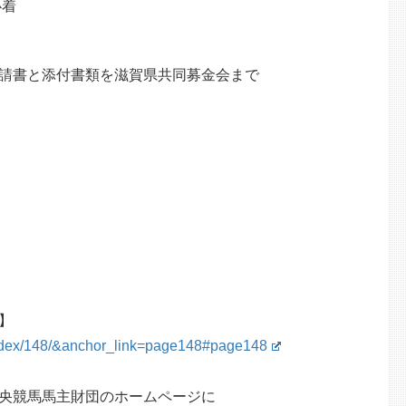
必着
請書と添付書類を滋賀県共同募金会まで
】
/index/148/&anchor_link=page148#page148
央競馬馬主財団のホームページに