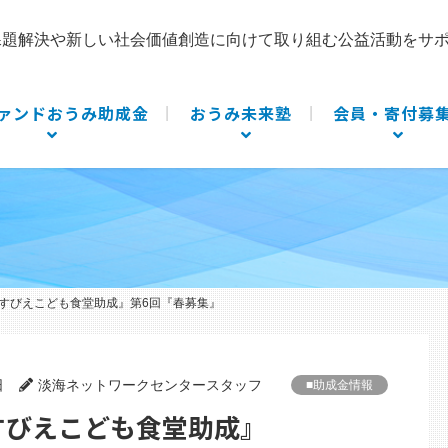
課題解決や新しい社会価値創造に向けて取り組む公益活動をサ
ァンドおうみ助成金
おうみ未来塾
会員・寄付募
すびえこども食堂助成』第6回『春募集』
日
淡海ネットワークセンタースタッフ
■助成金情報
むすびえこども食堂助成』