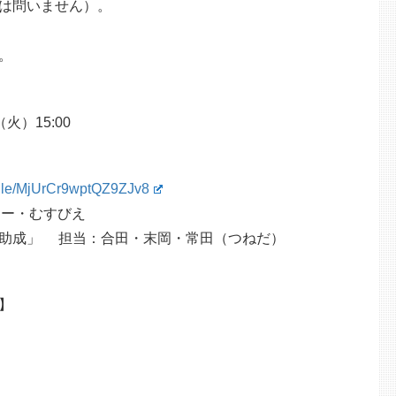
は問いません）。
。
火）15:00
s.gle/MjUrCr9wptQZ9ZJv8
ター・むすびえ
助成」 担当：合田・末岡・常田（つねだ）
】