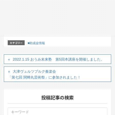
【詳細はこちらのホームページからどうぞ】
https://www.mhlw.go.jp/stf/seisakunitsuite/bunya/00002
07836_00015.html
カテゴリー
■助成金情報
2022.1.15 おうみ未来塾 第5回本講座を開催しました。
大津ヴュルツブルク奏楽会
「第七回 関蝉丸芸術祭」に参加されました！
投稿記事の検索