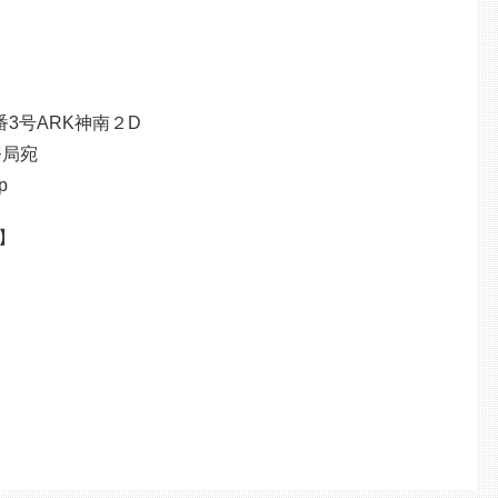
番3号ARK神南２D
務局宛
p
】