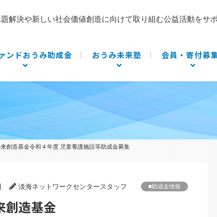
課題解決や新しい社会価値創造に向けて取り組む公益活動をサ
ァンドおうみ助成金
おうみ未来塾
会員・寄付募
未来創造基金令和４年度 児童養護施設等助成金募集
日
淡海ネットワークセンタースタッフ
■助成金情報
来創造基金