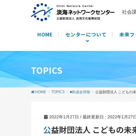
社会
HOME
センターについて
未来フ
TOPICS
HOME
TOPICS
■助成金情報
公益財団法人 こどもの
2022年1月27日
/ 最終更新日 :
2022年1月27
公益財団法人 こどもの未