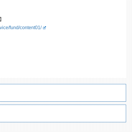
】
vice/fund/content01/