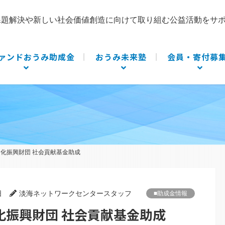
課題解決や新しい社会価値創造に向けて取り組む公益活動をサ
ァンドおうみ助成金
おうみ未来塾
会員・寄付募
文化振興財団 社会貢献基金助成
日
淡海ネットワークセンタースタッフ
■助成金情報
文化振興財団 社会貢献基金助成