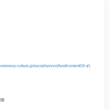
ceremony-culture.jp/social/service/fund/content03/
）
4階