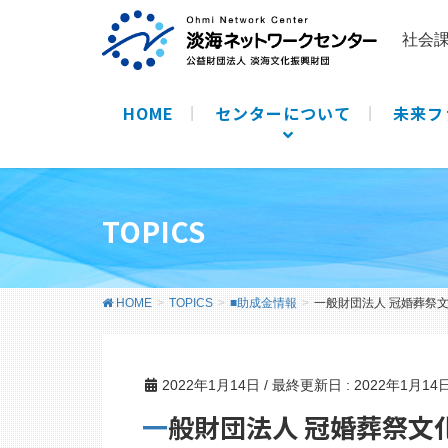
社会
HOME
センターについて
未来フ
TOPICS
HOME
TOPICS
■助成金情報
一般財団法人 冠婚葬祭
2022年1月14日
/ 最終更新日 :
2022年1月14
一般財団法人 冠婚葬祭