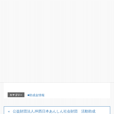
FAX：06-6375-3229
E-mail：info@jrw-relief-f.or.jp
【詳細はこちらのホームページからどうぞ】
https://www.jrw-relief-f.or.jp/aid/aed/
【詳細パンフレット】
カテゴリー
■助成金情報
公益財団法人JR西日本あんしん社会財団 活動助成