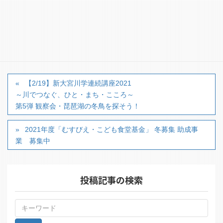
https://www.mhlw.go.jp/stf/seisakunitsuite/bunya/00001
96788_00003.html
カテゴリー
■助成金情報
【2/19】新大宮川学連続講座2021
～川でつなぐ、ひと・まち・こころ～
第5弾 観察会・琵琶湖の冬鳥を探そう！
2021年度「むすびえ・こども食堂基金」 冬募集 助成事
業 募集中
投稿記事の検索