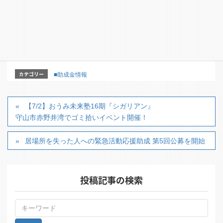
電話：03-5205-7580
【詳細はこちらのホームページからどうぞ】
https://www.philanthropy.or.jp/bridgestone/2022/
カテゴリー
■助成金情報
【7/2】おうみ未来塾16期『シガリアン』
守山市赤野井湾でゴミ拾いイベント開催！
居場所を失った人への緊急活動応援助成 第5回公募を開始
投稿記事の検索