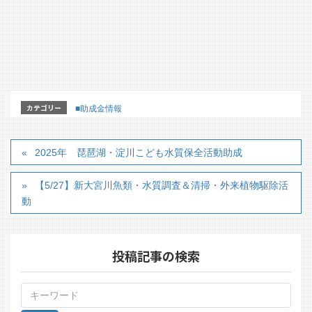
ウェブサイト内の問い合わせフォームからお問い
合わせください。
【詳細はこちらのホームページからどうぞ】
https://www.public.or.jp/project/f0104
カテゴリー
■助成金情報
2025年 琵琶湖・淀川こども水質保全活動助成
【5/27】新大宮川魚類・水質調査＆清掃・外来植物駆除活
動
投稿記事の検索