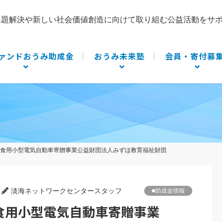
課題解決や新しい社会価値創造に向けて取り組む公益活動をサ
ァンドおうみ助成金
おうみ未来塾
会員・寄付募
配食用小型電気自動車寄贈事業公益財団法人みずほ教育福祉財団
淡海ネットワークセンタースタッフ
■助成金情報
配食用小型電気自動車寄贈事業