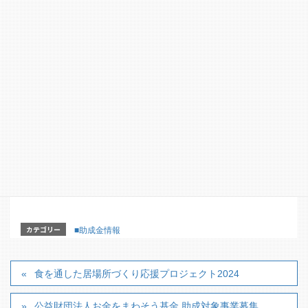
は、イベントや活動実施者の了解を得て下さい。
【応募締切】
9月27日（金）
【問合せ・申込み先】
一般財団法人 公園財団 担当者名 織田・川田
〒112-0014 東京都文京区関口 1-47-12 江戸川橋ビル 2
階 03-6674-1188 yumeplan@prfj.or.jp
【詳細はこちらのホームページからどうぞ】
https://yumeplan.prfj.or.jp/caution.html
カテゴリー
■助成金情報
食を通した居場所づくり応援プロジェクト2024
公益財団法人お金をまわそう基金 助成対象事業募集