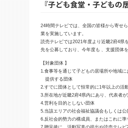
『子ども食堂・子どもの居
24時間テレビでは、全国の皆様から寄せら
業を実施しています。
読売テレビでは2021年度より近畿2府4
先を公募しており、今年度も 、支援団体
【対象団体 】
1.食事等を通じて子どもの居場所や地域
提供する団体
2.すでに団体として恒常的に1年以上の活
3.所在地が近畿2府4県内にあり、代表者
4.営利を目的としない団体
5.当該エリアの社会福祉協議会もしくは
6.反社会的勢力の構成員、またはこれに
7.贈呈後に、活動写真の提出や読売テレビ