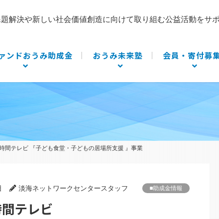
課題解決や新しい社会価値創造に向けて取り組む公益活動をサ
ァンドおうみ助成金
おうみ未来塾
会員・寄付募
 24時間テレビ 『子ども食堂・子どもの居場所支援 』事業
日
淡海ネットワークセンタースタッフ
■助成金情報
4時間テレビ