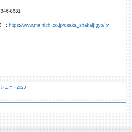
46-8681
】：
https://www.mainichi.co.jp/osaka_shakaijigyo/
ジェクト2023