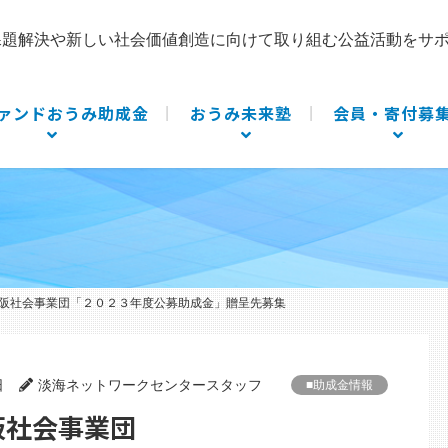
課題解決や新しい社会価値創造に向けて取り組む公益活動をサ
ァンドおうみ助成金
おうみ未来塾
会員・寄付募
阪社会事業団「２０２３年度公募助成金」贈呈先募集
日
淡海ネットワークセンタースタッフ
■助成金情報
阪社会事業団