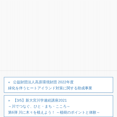
東京都港区高輪3-25-23 京急第2ビル11階
Tel：03-3449-8684 Fax：03-5420-3418 ※Fax
は、業務委託先 （株）ユービーエス宛
E-mail：mail@takahara-env.or.jp
【詳細はこちらのホームページからどうぞ】
https://takahara-env.or.jp/bosyu/
カテゴリー
■助成金情報
公益財団法人高原環境財団 2022年度
緑化を伴うヒートアイランド対策に関する助成事業
【3/5】新大宮川学連続講座2021
～川でつなぐ、ひと・まち・こころ～
第6弾 川に木々を植えよう！ ～植樹のポイントと体験～