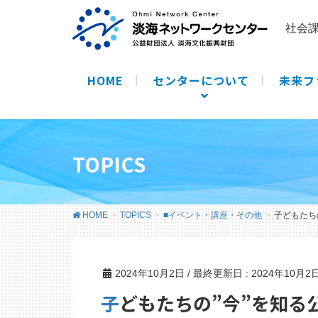
社会
HOME
センターについて
未来フ
TOPICS
HOME
TOPICS
■イベント・講座・その他
子どもたち
2024年10月2日
/ 最終更新日 :
2024年10月2
子どもたちの”今”を知る