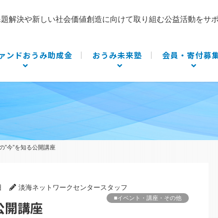
課題解決や新しい社会価値創造に向けて取り組む公益活動をサ
ァンドおうみ助成金
おうみ未来塾
会員・寄付募
の”今”を知る公開講座
日
淡海ネットワークセンタースタッフ
■イベント・講座・その他
公開講座